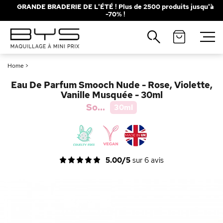
GRANDE BRADERIE DE L'ÉTÉ ! Plus de 2500 produits jusqu'à
-70% !
Fermer
Recherches populaires
Home
>
Mascara
Palette
Eau De Parfum Smooch Nude - Rose, Violette,
Solaire
Brumes
Vanille Musquée - 30ml
So...
30ml
Blush
Rouge à Lèvres
5.00/5
sur
6
avis