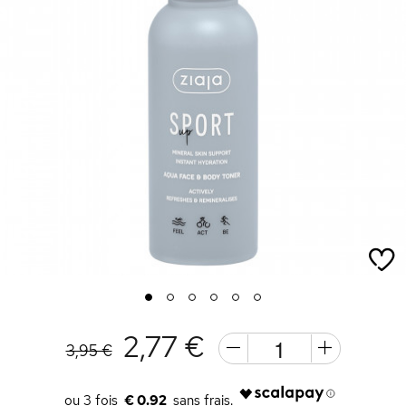
1
2
3
4
5
6
2,77 €
3,95 €
€ 0.92