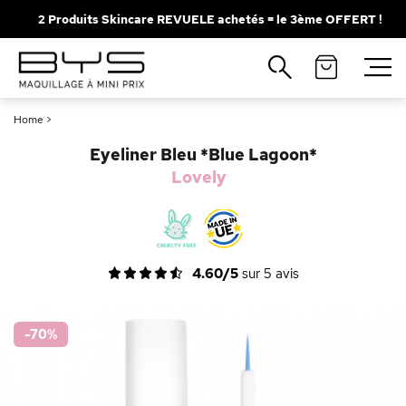
2 Produits Skincare REVUELE achetés = le 3ème OFFERT !
Fermer
Recherches populaires
Home
>
Mascara
Palette
Eyeliner Bleu *Blue Lagoon*
Solaire
Brumes
Lovely
Blush
Rouge à Lèvres
4.60/5
sur
5
avis
-70
%