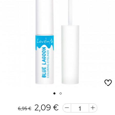
1
2
2,09 €
6,95 €