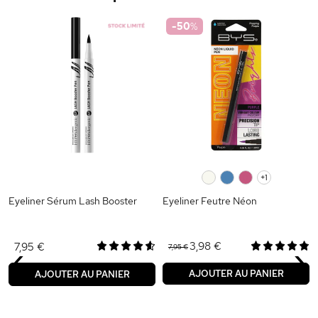
-50
%
0
0
0
+1
Eyeliner Sérum Lash Booster
Eyeliner Feutre Néon
‹
›
3,98 €
7,95 €
7,95 €
AJOUTER AU PANIER
AJOUTER AU PANIER