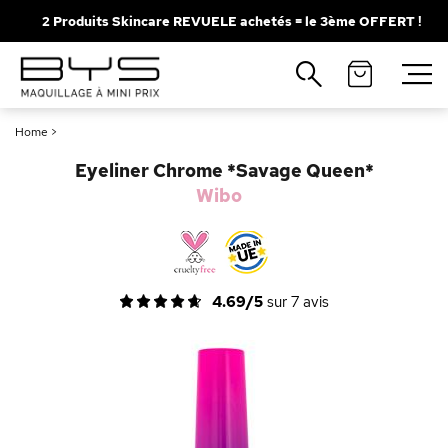
2 Produits Skincare REVUELE achetés = le 3ème OFFERT !
Fermer
Recherches populaires
Home
>
Mascara
Palette
Eyeliner Chrome *Savage Queen*
Solaire
Brumes
Wibo
Blush
Rouge à Lèvres
4.69/5
sur
7
avis