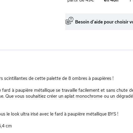
Besoin d'aide pour choisir v
s scintillantes de cette palette de 8 ombres à paupières !
ard à paupière métallique se travaille facilement et sans chute de
nse. Que vous souhaitiez créer un aplat monochrome ou un dégradé mu
s le look ultra irisé avec le fard à paupière métallique BYS !
6,4 cm