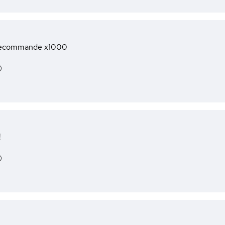
 recommande x1000
)
!
)