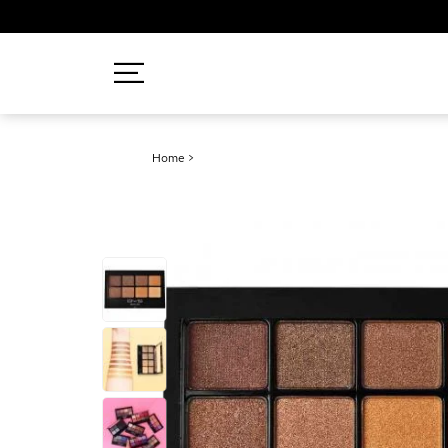
Recherches populaires
Home
>
Mascara
Palette
Solaire
Brumes
Blush
Rouge à Lèvres