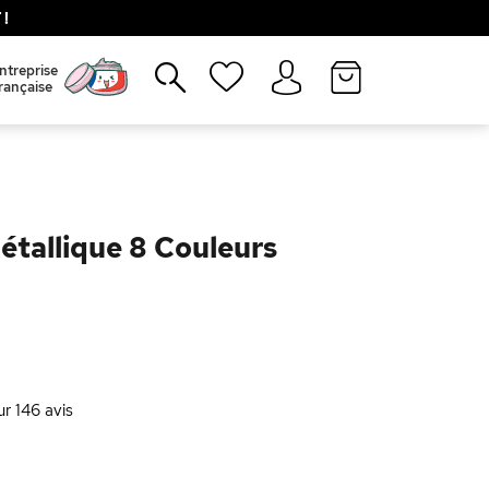
!
Fermer
ntreprise
rançaise
étallique 8 Couleurs
ur
146
avis