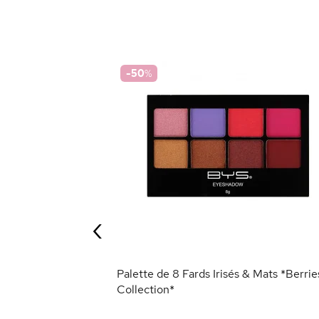
-50
%
0
+1
lergénique
‹
ANIER
Palette de 8 Fards Irisés & Mats *Berrie
Collection*