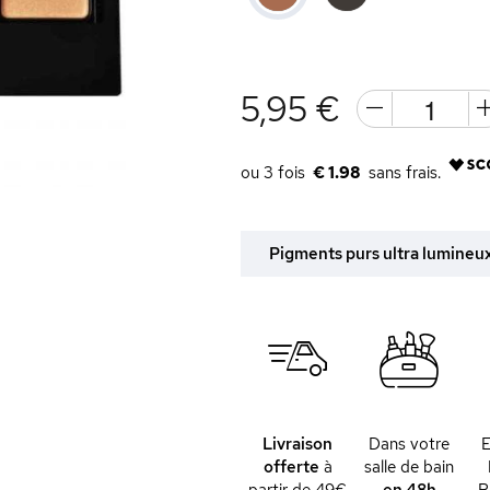
5,95 €
€ 1.98
Pigments purs ultra lumineux
Livraison
Dans votre
offerte
à
salle de bain
partir de 49€
en 48h
P