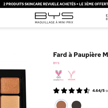
2 PRODUITS SKINCARE REVUELE ACHETÉS = LE 3ÈME OFFERT 
E
F
Fard à Paupière M
BYS
4.64/5
s