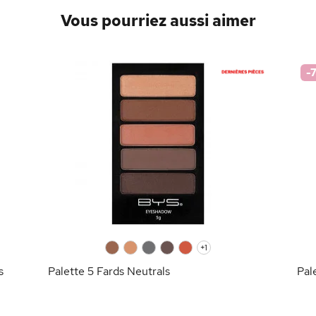
Vous pourriez aussi aimer
-
0
0
0
0
0
+1
s
Palette 5 Fards Neutrals
Pal