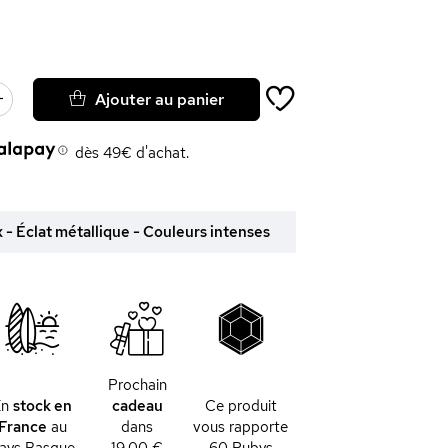
Ajouter au panier
dès 49€ d'achat.
 - Éclat métallique - Couleurs intenses
Prochain
En
stock en
cadeau
Ce produit
France
au
dans
vous rapporte
ays Basque
19,00 €
60
Rubys