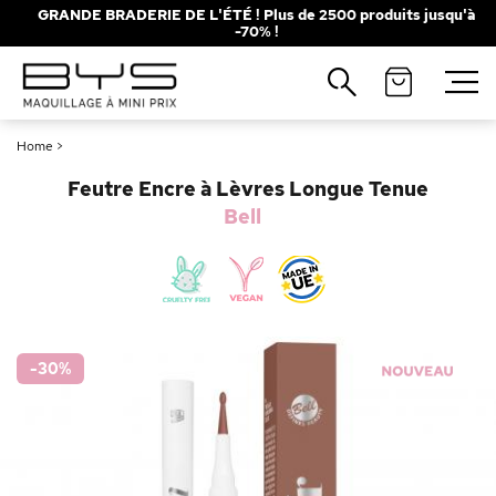
GRANDE BRADERIE DE L'ÉTÉ ! Plus de 2500 produits jusqu'à
-70% !
Fermer
Recherches populaires
Home
>
Mascara
Palette
Feutre Encre à Lèvres Longue Tenue
Solaire
Brumes
Bell
Blush
Rouge à Lèvres
-30
%