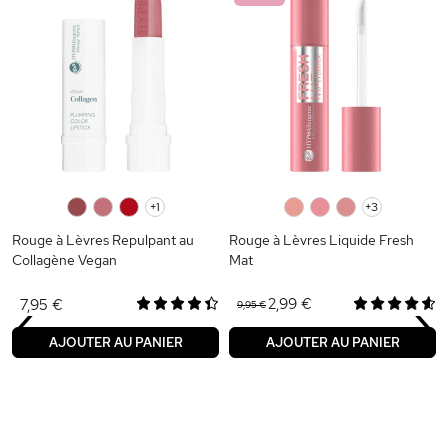
0
0
0
+1
0
0
0
+3
Rouge à Lèvres Repulpant au
Rouge à Lèvres Liquide Fresh
Collagène Vegan
Mat
‹
›
2,99 €
7,95 €
9,95 €
AJOUTER AU PANIER
AJOUTER AU PANIER