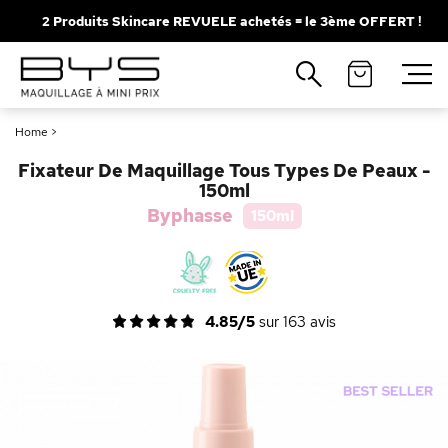
2 Produits Skincare REVUELE achetés = le 3ème OFFERT !
Fermer
Recherches populaires
Home
>
Mascara
Palette
Fixateur De Maquillage Tous Types De Peaux -
Solaire
Brumes
150ml
Byphasse
150ml
Blush
Rouge à Lèvres
4.85/5
sur
163
avis