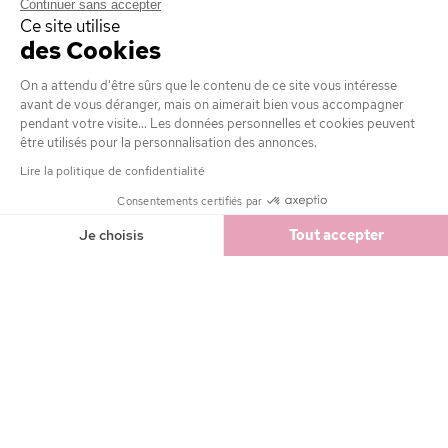
SERVICE CLIENT
Continuer sans accepter
Ce site utilise
des Cookies
AVANTAGES
On a attendu d'être sûrs que le contenu de ce site vous intéresse
avant de vous déranger, mais on aimerait bien vous accompagner
MENTIONS LÉGALES
pendant votre visite... Les données personnelles et cookies peuvent
être utilisés pour la personnalisation des annonces.
Lire la politique de confidentialité
Consentements certifiés par
Achetez maintenant, payez plus tard avec
3,50 €
Ajouter
Je choisis
Tout accepter
Axeptio consent
Plateforme de Gestion du Consentement : Personnalisez vos Option
Notre plateforme vous permet d'adapter et de gérer vos paramètres de