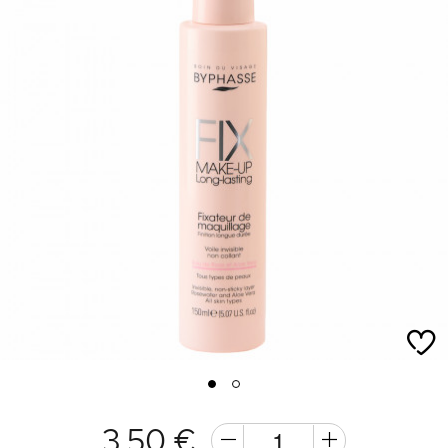
1
2
3,50 €