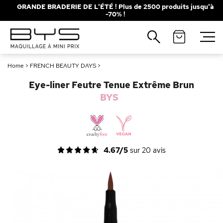
GRANDE BRADERIE DE L'ÉTÉ ! Plus de 2500 produits jusqu'à
-70% !
Fermer
Recherches populaires
Home
>
FRENCH BEAUTY DAYS
>
Mascara
Palette
Eye-liner Feutre Tenue Extrême Brun
Solaire
Brumes
BYS
Blush
Rouge à Lèvres
4.67/5
sur
20
avis