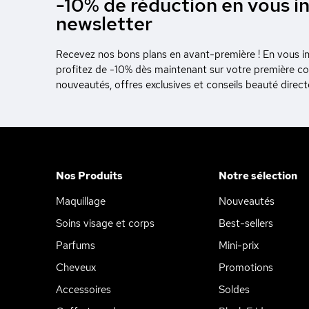
-10% de réduction en vous in
newsletter
Recevez nos bons plans en avant-première ! En vous ins
profitez de -10% dès maintenant sur votre première 
nouveautés, offres exclusives et conseils beauté direc
Nos Produits
Notre sélection
Maquillage
Nouveautés
Soins visage et corps
Best-sellers
Parfums
Mini-prix
Cheveux
Promotions
Accessoires
Soldes