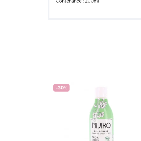
Contenance : 200ml
-30
%