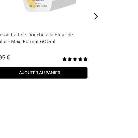
7,50 €
›
AJOU
esse Lait de Douche à la Fleur de
ille - Maxi Format 600ml
95 €
AJOUTER AU PANIER