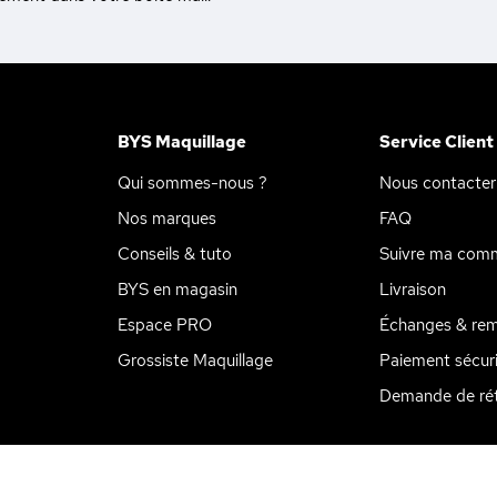
BYS Maquillage
Service Client
Qui sommes-nous ?
Nous contacter
Nos marques
FAQ
Conseils & tuto
Suivre ma com
BYS en magasin
Livraison
Espace PRO
Échanges & re
Grossiste Maquillage
Paiement sécur
ions
 de confidentialité, en garantissant la conformité avec les réglemen
Demande de rét