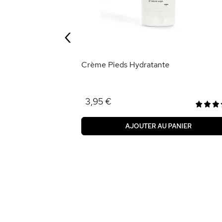
‹
ANIER
Crème Pieds Hydratante
3,95 €
AJOUTER AU PANIER