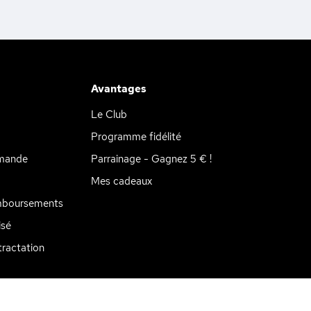
Avantages
Le Club
Programme fidélité
mande
Parrainage - Gagnez 5 € !
Mes cadeaux
mboursements
isé
tations. Personnalisez vos préférences pour contrôler la manière don
ractation