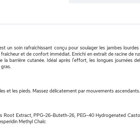
t un soin rafraîchissant conçu pour soulager les jambes lourdes 
raîcheur et de confort immédiat. Enrichi en extrait de racine de rus
orce la barrière cutanée. Idéal après l'effort, les longues journées
 gras.
villes et les pieds. Massez délicatement par mouvements ascendants.
us Root Extract, PPG-26-Buteth-26, PEG-40 Hydrogenated Castor 
esperidin Methyl Chalc