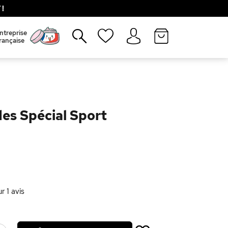
!
Fermer
ntreprise
rançaise
es Spécial Sport
ur
1
avis