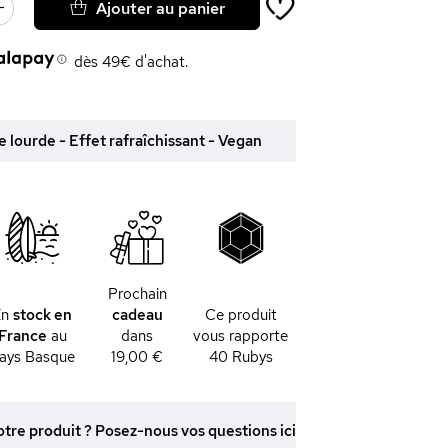
Ajouter au panier
dès 49€ d'achat.
 lourde - Effet rafraîchissant - Vegan
Prochain
En
stock en
cadeau
Ce produit
France
au
dans
vous rapporte
ays Basque
19,00 €
40
Rubys
otre produit ? Posez-nous vos questions ici