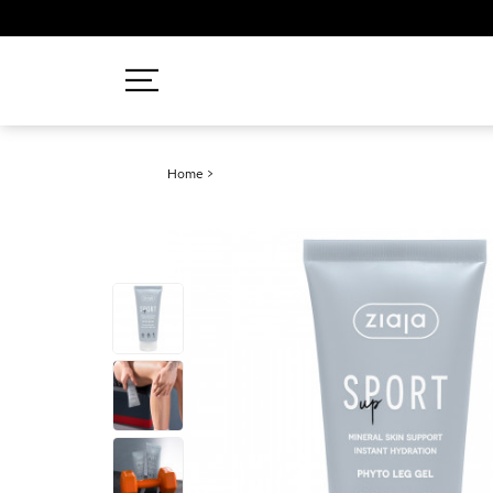
Recherches populaires
Home
>
Mascara
Palette
Solaire
Brumes
Blush
Rouge à Lèvres