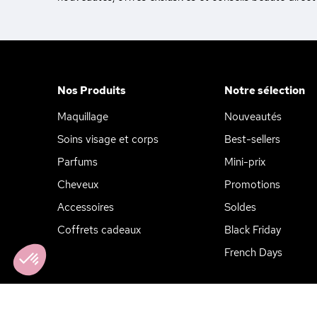
Nos Produits
Notre sélection
Maquillage
Nouveautés
Soins visage et corps
Best-sellers
Parfums
Mini-prix
Cheveux
Promotions
Accessoires
Soldes
Coffrets cadeaux
Black Friday
Axeptio consent
Plateforme de Gestion du Consentement : Personnalisez vos Opt
Notre plateforme vous permet d'adapter et de gérer vos paramètres
French Days