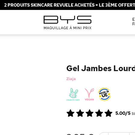
2 PRODUITS SKINCARE REVUELE ACHETÉS = LE 3ÈME OFFERT 
E
F
Gel Jambes Lourd
Ziaja
5.00/5
s