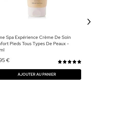
3,95 €
›
AJOU
e Spa Expérience Crème De Soin
fort Pieds Tous Types De Peaux -
ml
95 €
AJOUTER AU PANIER