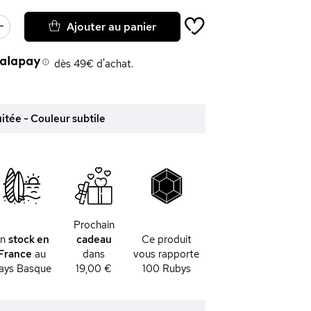
Ajouter au panier
dès 49€ d'achat.
uitée - Couleur subtile
Prochain
En
stock en
cadeau
Ce produit
France
au
dans
vous rapporte
ays Basque
19,00 €
100
Rubys