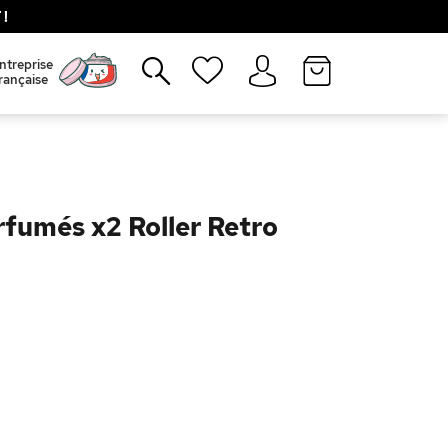
!
Fermer
ntreprise
rançaise
rfumés x2 Roller Retro