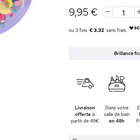
9,95 €
€ 3.32
Brillance fr
Livraison
Dans votre
offerte
à
salle de bain
partir de 49€
en 48h
P