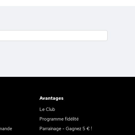
Avantages
Le Club
Programme fidélité
mande
Parrainage - Gagnez 5 € !