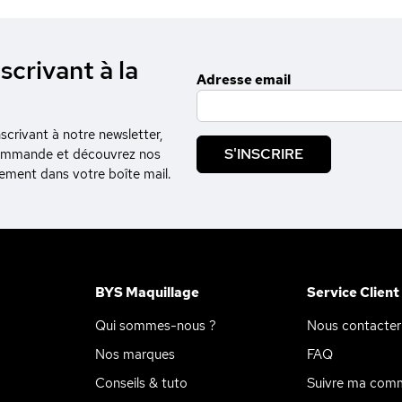
scrivant à la
Adresse email
crivant à notre newsletter,
S'INSCRIRE
commande et découvrez nos
tement dans votre boîte mail.
BYS Maquillage
Service Client
Qui sommes-nous ?
Nous contacter
Nos marques
FAQ
Conseils & tuto
Suivre ma com