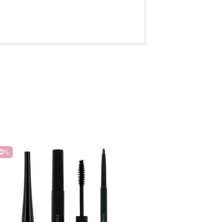
10
%
-10
%
Kit Yeux Nude