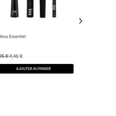
4,01 €
4,45 €
›
AJOU
 Yeux Essentiel
4,46 €
95 €
AJOUTER AU PANIER