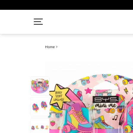
Recherches populaires
Home
>
Mascara
Palette
Solaire
Brumes
Blush
Rouge à Lèvres