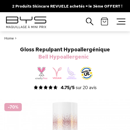
2 Produits Skincare REVUELE achetés = le 3ème OFFERT !
Fermer
Recherches populaires
Home
>
Mascara
Palette
Gloss Repulpant Hypoallergénique
Solaire
Brumes
Bell Hypoallergenic
Blush
Rouge à Lèvres
4.75/5
sur
20
avis
-70
%