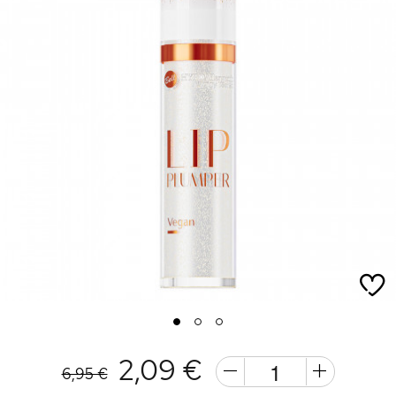
1
2
3
2,09 €
6,95 €