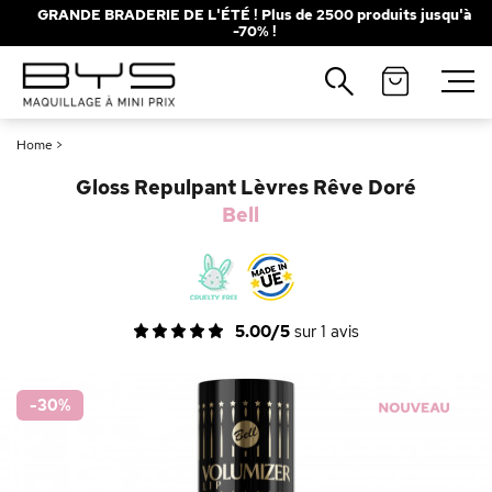
GRANDE BRADERIE DE L'ÉTÉ ! Plus de 2500 produits jusqu'à
-70% !
Fermer
Recherches populaires
Home
>
Mascara
Palette
Gloss Repulpant Lèvres Rêve Doré
Solaire
Brumes
Bell
Blush
Rouge à Lèvres
5.00/5
sur
1
avis
-30
%