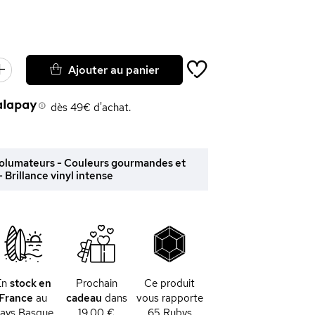
Ajouter au panier
dès 49€ d'achat.
 volumateurs - Couleurs gourmandes et
- Brillance vinyl intense
En
stock en
Prochain
Ce produit
France
au
cadeau
dans
vous rapporte
ays Basque
19,00 €
65
Rubys