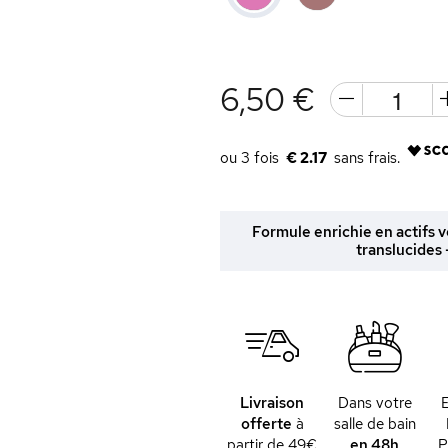
6,50 €
€ 2.17
Formule enrichie en actifs
translucides 
Livraison
Dans votre
offerte
à
salle de bain
partir de 49€
en 48h
P