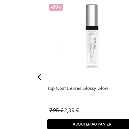
-70
%
0
r
‹
ANIER
Top Coat Lèvres Glossy Glow
2,39 €
7,95 €
AJOUTER AU PANIER