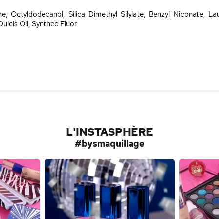
e, Octyldodecanol, Silica Dimethyl Silylate, Benzyl Niconate, L
lcis Oil, Synthec Fluor
L'INSTASPHÈRE
#bysmaquillage