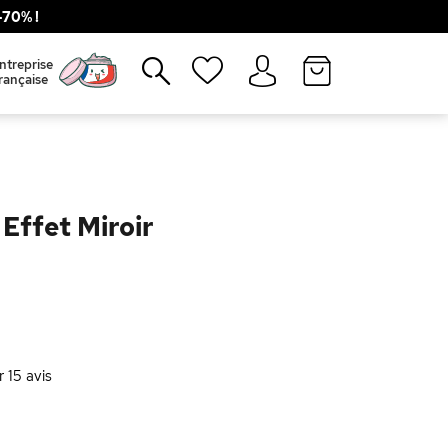
70% !
Fermer
ntreprise
rançaise
Effet Miroir
r
15
avis