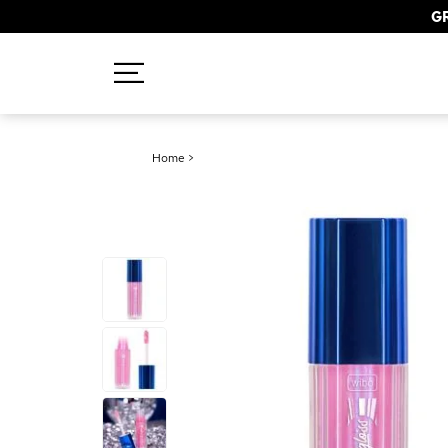
GR
Recherches populaires
Home
>
Mascara
Palette
Solaire
Brumes
Blush
Rouge à Lèvres