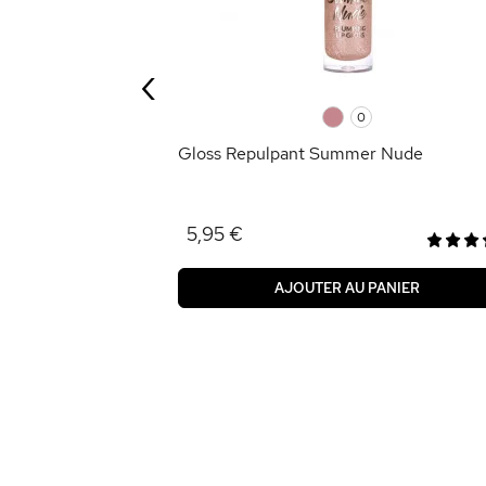
‹
ANIER
0
0
Gloss Repulpant Summer Nude
5,95 €
AJOUTER AU PANIER