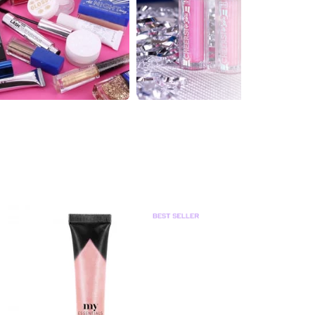
-70
%
0
Gloss Pailleté