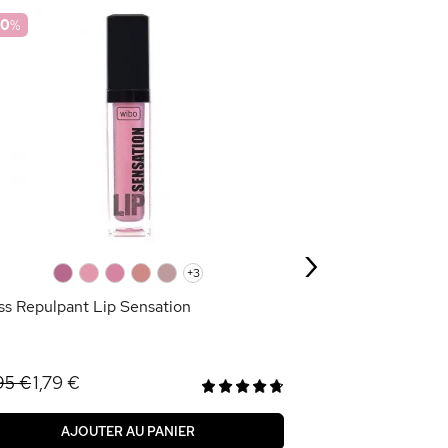
70
%
Gloss & Top Coat
Transparent
6,95 €
›
AJOU
0
0
0
0
0
+3
ss Repulpant Lip Sensation
1,79 €
95 €
AJOUTER AU PANIER