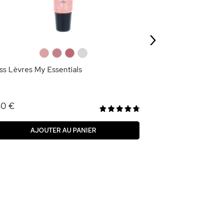
2,09 €
6,95 €
›
AJOU
0
0
0
0
ss Lèvres My Essentials
50 €
AJOUTER AU PANIER