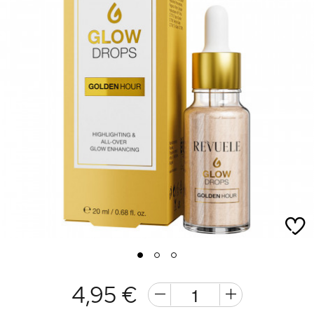
1
2
3
4,95 €