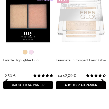
-70
%
0
0
Palette Highlighter Duo
Illuminateur Compact Fresh Glow
‹
›
2,09 €
2,50 €
6,95 €
AJOUTER AU PANIER
AJOUTER AU PANIER