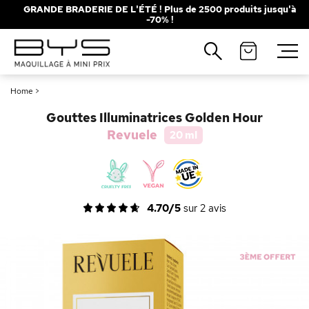
GRANDE BRADERIE DE L'ÉTÉ ! Plus de 2500 produits jusqu'à
-70% !
Fermer
Recherches populaires
Home
>
Mascara
Palette
Gouttes Illuminatrices Golden Hour
Solaire
Brumes
Revuele
20 ml
Blush
Rouge à Lèvres
4.70/5
sur
2
avis