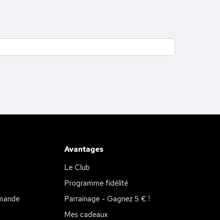
Avantages
Le Club
Programme fidélité
mande
Parrainage - Gagnez 5 € !
Mes cadeaux