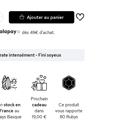
Ajouter au panier
dès 49€ d'achat.
drate intensément - Fini soyeux
Prochain
En
stock en
cadeau
Ce produit
France
au
dans
vous rapporte
ays Basque
19,00 €
80
Rubys