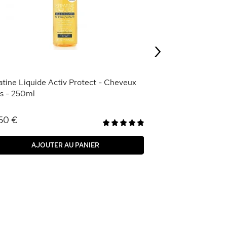
Bouclés - Maxi 
4,95 €
›
AJOU
atine Liquide Activ Protect - Cheveux
s - 250ml
50 €
AJOUTER AU PANIER