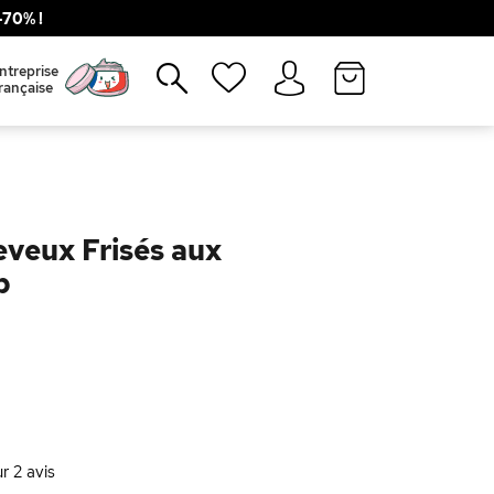
70% !
Fermer
ntreprise
rançaise
eveux Frisés aux
b
ur
2
avis