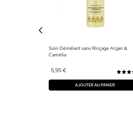
t 400ml
‹
ANIER
Soin Démêlant sans Rinçage Argan &
Camélia
5,95 €
AJOUTER AU PANIER