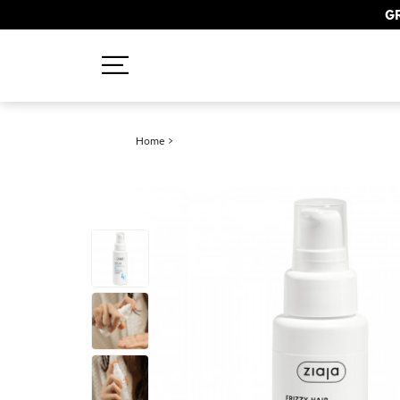
GR
Recherches populaires
Home
>
Mascara
Palette
Solaire
Brumes
Blush
Rouge à Lèvres