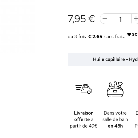
7,95 €
€ 2.65
Huile capillaire - Hy
Livraison
Dans votre
offerte
à
salle de bain
partir de 49€
en 48h
P