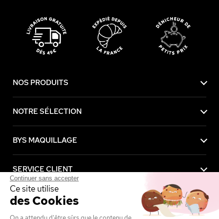
NOS PRODUITS
NOTRE SÉLECTION
BYS MAQUILLAGE
SERVICE CLIENT
Continuer sans accepter
Ce site utilise
des Cookies
AVANTAGES
On a attendu d'être sûrs que le contenu de