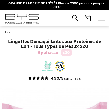
GRANDE BRADERIE DE L'ÉTÉ ! Plus de 2500 produits jusqu'à
-70% !
Fermer
Fermer
Recherches populaires
Recherches populaires
Home
>
Mascara
Mascara
Palette
Palette
Lingettes Démaquillantes aux Protéines de
Solaire
Solaire
Brumes
Brumes
Lait - Tous Types de Peaux x20
Byphasse
x20
Blush
Blush
Rouge à Lèvres
Rouge à Lèvres
4.90/5
sur
31
avis