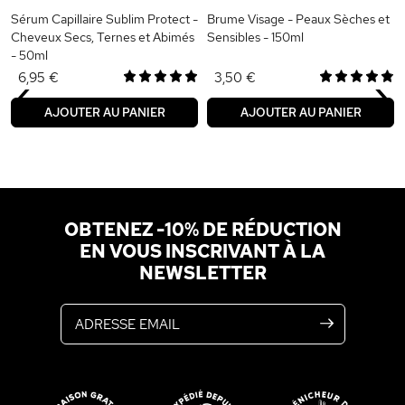
Sérum Capillaire Sublim Protect -
Brume Visage - Peaux Sèches et
Cheveux Secs, Ternes et Abimés
Sensibles - 150ml
- 50ml
‹
›
6,95 €
3,50 €
AJOUTER AU PANIER
AJOUTER AU PANIER
OBTENEZ -10% DE RÉDUCTION
EN VOUS INSCRIVANT À LA
NEWSLETTER
Adresse email