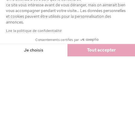
MENTIONS LÉGALES
ce site vous intéresse avant de vous déranger, mais on aimerait bien
vous accompagner pendant votre visite... Les données personnelles
et cookies peuvent être utilisés pour la personnalisation des
annonces.
Lire la politique de confidentialité
Achetez maintenant, payez plus tard avec
Consentements certifiés par
1,50 €
Ajouter
Je choisis
Tout accepter
Axeptio consent
Plateforme de Gestion du Consentement : Personnalisez vos Option
Notre plateforme vous permet d'adapter et de gérer vos paramètres de
4.7 / 5
sur
27 144
avis