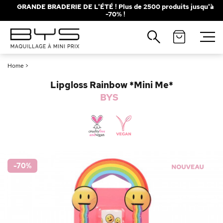
GRANDE BRADERIE DE L'ÉTÉ ! Plus de 2500 produits jusqu'à
-70% !
Fermer
Recherches populaires
Home
>
Mascara
Palette
Lipgloss Rainbow *Mini Me*
Solaire
Brumes
BYS
Blush
Rouge à Lèvres
-70
%