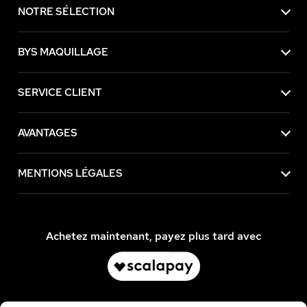
NOTRE SÉLECTION
BYS MAQUILLAGE
SERVICE CLIENT
AVANTAGES
MENTIONS LÉGALES
accepter
se
kies
Achetez maintenant, payez plus tard avec
tre sûrs que le contenu de ce site vous intéresse
éranger, mais on aimerait bien vous accompagner
isite... Les données personnelles et cookies peuvent
ur la personnalisation des annonces.
de confidentialité