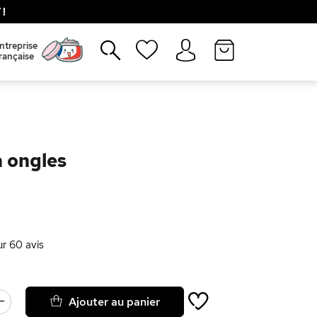
!
Fermer
ntreprise
rançaise
à ongles
ur
60
avis
Ajouter au panier