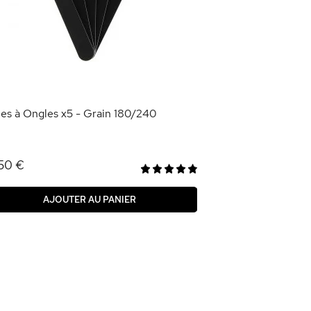
Lime Pédicure An
1,50 €
AJOU
es à Ongles x5 - Grain 180/240
50 €
AJOUTER AU PANIER