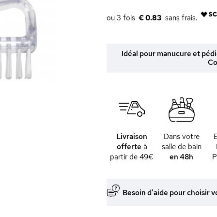
€ 0.83
Idéal pour manucure et pédi
Co
Livraison
Dans votre
offerte
à
salle de bain
partir de 49€
en 48h
P
Besoin d'aide pour choisir v