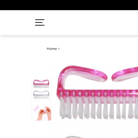
Recherches populaires
Home
>
Mascara
Palette
Solaire
Brumes
Blush
Rouge à Lèvres