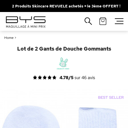
2 Produits Skincare REVUELE achetés = le 3ème OFFERT !
Fermer
Recherches populaires
Home
>
Mascara
Palette
Lot de 2 Gants de Douche Gommants
Solaire
Brumes
Blush
Rouge à Lèvres
4.78/5
sur
46
avis