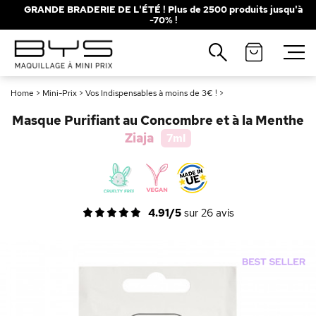
GRANDE BRADERIE DE L'ÉTÉ ! Plus de 2500 produits jusqu'à
-70% !
Fermer
Recherches populaires
Home
>
Mini-Prix
>
Vos Indispensables à moins de 3€ !
>
Mascara
Palette
Masque Purifiant au Concombre et à la Menthe
Solaire
Brumes
Ziaja
7ml
Blush
Rouge à Lèvres
4.91/5
sur
26
avis