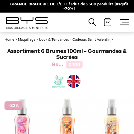
GRANDE BRADERIE DE L'ÉTÉ ! Plus de 2500 produits jusqu'à
-70% !
Fermer
Recherches populaires
Home
>
Maquillage
>
Look & Tendances
>
Cadeaux Saint Valentin
>
Mascara
Palette
Assortiment 6 Brumes 100ml - Gourmandes &
Solaire
Brumes
Sucrées
So...
0.100
Blush
Rouge à Lèvres
-33
%