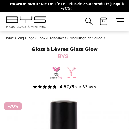
GRANDE BRADERIE DE L'ÉTÉ ! Plus de 2500 produits jusqu'à
-70% !
Fermer
Recherches populaires
Home
>
Maquillage
>
Look & Tendances
>
Maquillage de Soirée
>
Mascara
Palette
Gloss à Lèvres Glass Glow
Solaire
Brumes
BYS
Blush
Rouge à Lèvres
4.80/5
sur
33
avis
-70
%