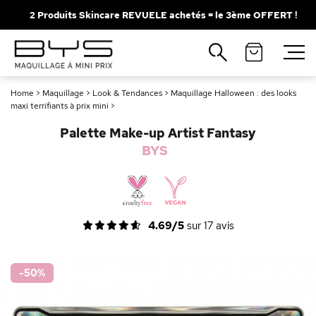
2 Produits Skincare REVUELE achetés = le 3ème OFFERT !
Fermer
Recherches populaires
Home
>
Maquillage
>
Look & Tendances
>
Maquillage Halloween : des looks
Mascara
Palette
maxi terrifiants à prix mini
>
Solaire
Brumes
Palette Make-up Artist Fantasy
BYS
Blush
Rouge à Lèvres
4.69/5
sur
17
avis
-50
%