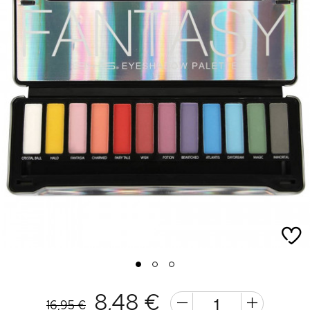
1
2
3
8,48 €
16,95 €