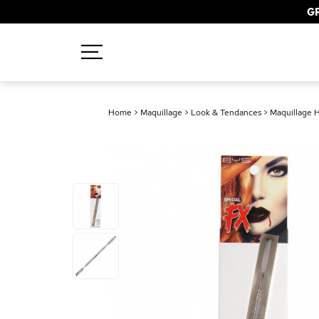
GR
Recherches populaires
Home
>
Maquillage
>
Look & Tendances
>
Maquillage Ha
Mascara
Palette
Solaire
Brumes
Blush
Rouge à Lèvres