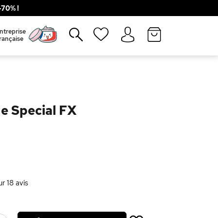
70% !
Fermer
ntreprise
rançaise
e Special FX
ur
18
avis