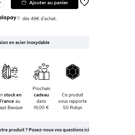
Ajouter au panier
dès 49€ d'achat.
sion en acier inoxydable
Prochain
En
stock en
cadeau
Ce produit
France
au
dans
vous rapporte
ays Basque
19,00 €
50
Rubys
otre produit ? Posez-nous vos questions ici