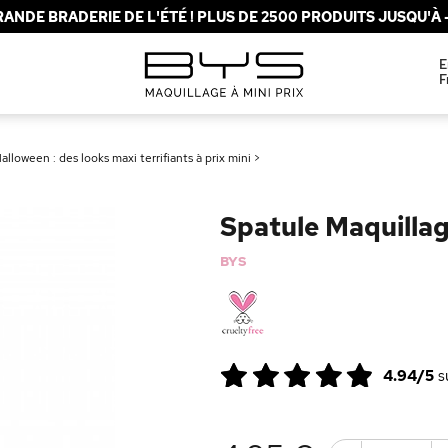
ANDE BRADERIE DE L'ÉTÉ ! PLUS DE 2500 PRODUITS JUSQU'À -
E
F
lloween : des looks maxi terrifiants à prix mini
>
Spatule Maquillag
BYS
4.94/5
s