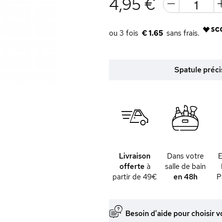
4,95 €
€ 1.65
Spatule préci
Livraison
Dans votre
offerte
à
salle de bain
partir de 49€
en 48h
P
Besoin d'aide pour choisir v