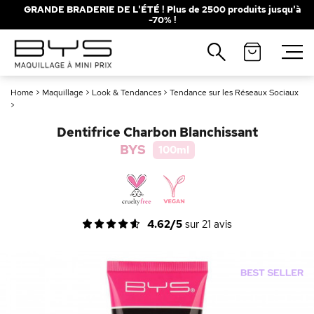
GRANDE BRADERIE DE L'ÉTÉ ! Plus de 2500 produits jusqu'à
-70% !
Fermer
Recherches populaires
Home
>
Maquillage
>
Look & Tendances
>
Tendance sur les Réseaux Sociaux
Mascara
Palette
>
Solaire
Brumes
Dentifrice Charbon Blanchissant
BYS
100ml
Blush
Rouge à Lèvres
4.62/5
sur
21
avis