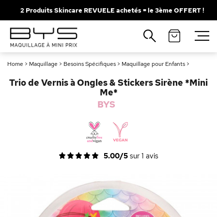
2 Produits Skincare REVUELE achetés = le 3ème OFFERT !
Fermer
Recherches populaires
Home
>
Maquillage
>
Besoins Spécifiques
>
Maquillage pour Enfants
>
Mascara
Palette
Trio de Vernis à Ongles & Stickers Sirène *Mini
Solaire
Brumes
Me*
BYS
Blush
Rouge à Lèvres
5.00/5
sur
1
avis