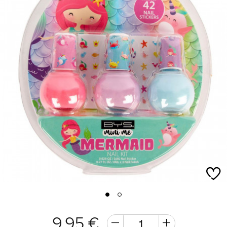
1
2
9,95 €