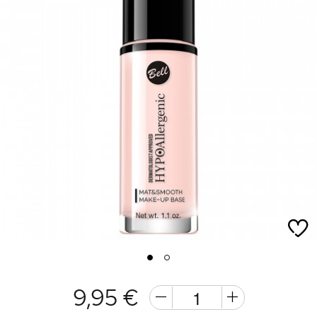
1
2
9,95 €