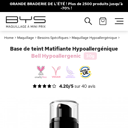
GRANDE BRADERIE DE L'ÉTÉ ! Plus de 2500 produits jusqu'à
-70% !
Fermer
Recherches populaires
Home
>
Maquillage
>
Besoins Spécifiques
>
Maquillage Hypoallergénique
>
Mascara
Palette
Base de teint Matifiante Hypoallergénique
Solaire
Brumes
Bell Hypoallergenic
30g
Blush
Rouge à Lèvres
4.20/5
sur
40
avis