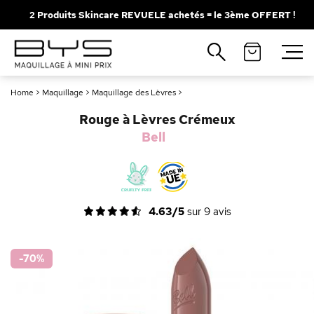
2 Produits Skincare REVUELE achetés = le 3ème OFFERT !
Fermer
Recherches populaires
Home
>
Maquillage
>
Maquillage des Lèvres
>
Mascara
Palette
Rouge à Lèvres Crémeux
Solaire
Brumes
Bell
Blush
Rouge à Lèvres
4.63/5
sur
9
avis
-70
%