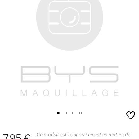
1
2
3
4
7,95 €
Ce produit est temporairement en rupture de