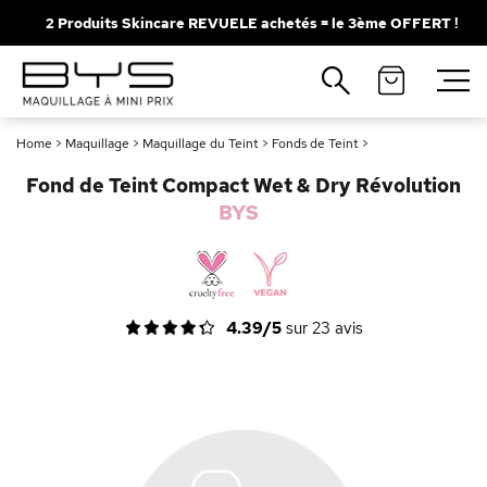
2 Produits Skincare REVUELE achetés = le 3ème OFFERT !
Fermer
Recherches populaires
Home
>
Maquillage
>
Maquillage du Teint
>
Fonds de Teint
>
Mascara
Palette
Fond de Teint Compact Wet & Dry Révolution
Solaire
Brumes
BYS
Blush
Rouge à Lèvres
4.39/5
sur
23
avis