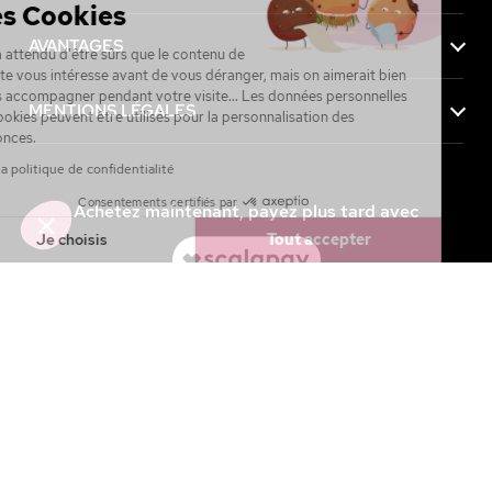
des Cookies
AVANTAGES
On a attendu d'être sûrs que le contenu de
ce site vous intéresse avant de vous déranger, mais on aimerait bien
vous accompagner pendant votre visite... Les données personnelles
MENTIONS LÉGALES
et cookies peuvent être utilisés pour la personnalisation des
annonces.
Lire la politique de confidentialité
Consentements certifiés par
Achetez maintenant, payez plus tard avec
Je choisis
Tout accepter
Axeptio consent
Plateforme de Gestion du Consentement : Personnalisez vos Option
Notre plateforme vous permet d'adapter et de gérer vos paramètres de
4.7 / 5
sur
27 142
avis