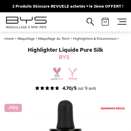
2 Produits Skincare REVUELE achetés = le 3ème OFFERT !
Fermer
Recherches populaires
Home
>
Maquillage
>
Maquillage du Teint
>
Highlighters & Enlumineurs
>
Mascara
Palette
Highlighter Liquide Pure Silk
Solaire
Brumes
BYS
Blush
Rouge à Lèvres
4.70/5
sur
9
avis
-70
%