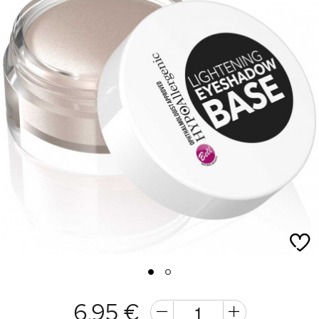
1
2
6,95 €