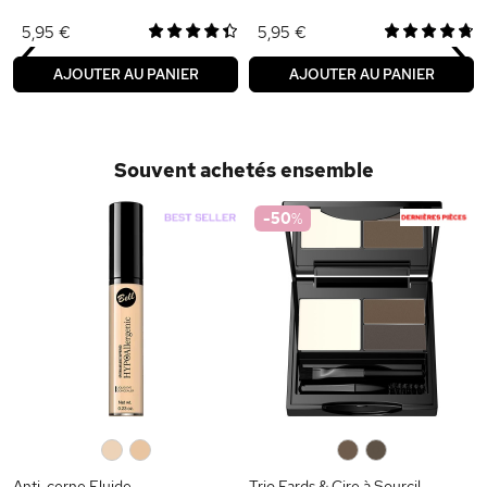
‹
›
5,95 €
5,95 €
AJOUTER AU PANIER
AJOUTER AU PANIER
Souvent achetés ensemble
-50
%
0
0
0
0
Anti-cerne Fluide
Trio Fards & Cire à Sourcil