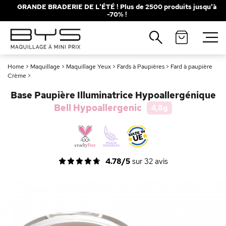
GRANDE BRADERIE DE L'ÉTÉ ! Plus de 2500 produits jusqu'à
-70% !
Fermer
Recherches populaires
Home
>
Maquillage
>
Maquillage Yeux
>
Fards à Paupières
>
Fard à paupière
Mascara
Palette
Crème
>
Solaire
Brumes
Base Paupière Illuminatrice Hypoallergénique
Bell Hypoallergenic
4,8g
Blush
Rouge à Lèvres
4.78/5
sur
32
avis