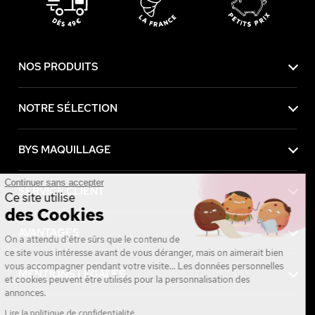
NOS PRODUITS
NOTRE SÉLECTION
BYS MAQUILLAGE
Continuer sans accepter
SERVICE CLIENT
Ce site utilise
des Cookies
AVANTAGES
On a attendu d'être sûrs que le contenu de
ce site vous intéresse avant de vous déranger, mais on aimerait bien
vous accompagner pendant votre visite... Les données personnelles
MENTIONS LÉGALES
et cookies peuvent être utilisés pour la personnalisation des
annonces.
Lire la politique de confidentialité