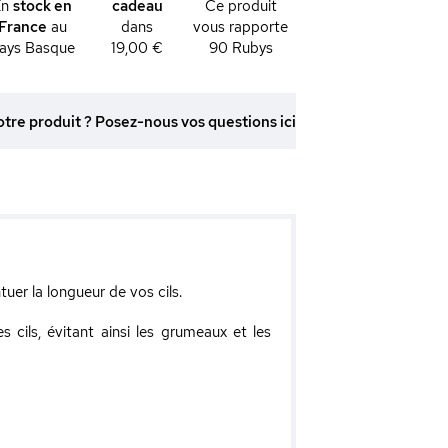
En
stock en
cadeau
Ce produit
France
au
dans
vous rapporte
ays Basque
19,00 €
90
Rubys
otre produit ? Posez-nous vos questions ici
uer la longueur de vos cils.
cils, évitant ainsi les grumeaux et les