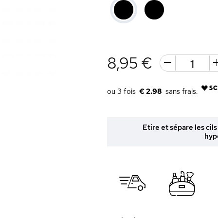
8,95 €
€ 2.98
Etire et sépare les cil
hyp