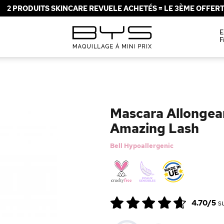
2 PRODUITS SKINCARE REVUELE ACHETÉS = LE 3ÈME OFFERT 
E
F
Mascara Allongea
Amazing Lash
Bell Hypoallergenic
4.70/5
s