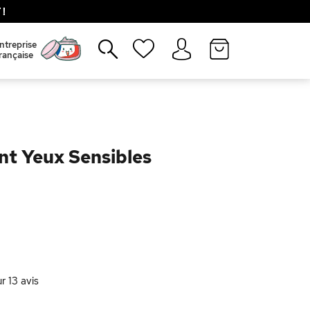
!
Fermer
ntreprise
rançaise
nt Yeux Sensibles
ur
13
avis