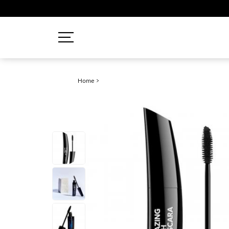
Recherches populaires
Home
>
Mascara
Palette
Solaire
Brumes
Blush
Rouge à Lèvres