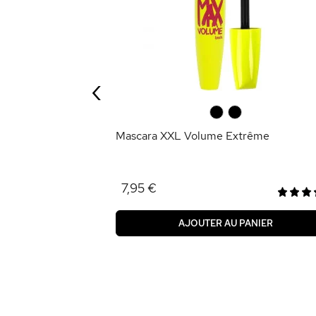
‹
ANIER
0
0
Mascara XXL Volume Extrême
7,95 €
AJOUTER AU PANIER