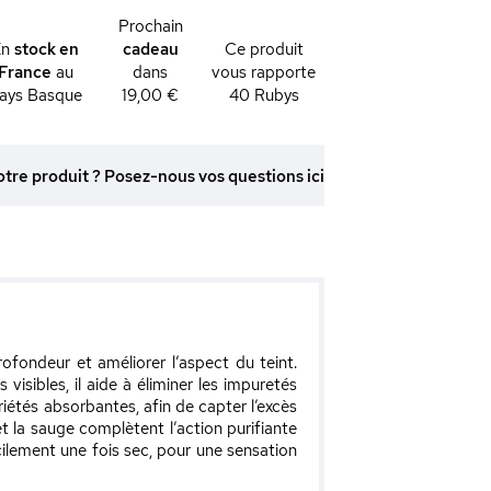
Prochain
En
stock en
cadeau
Ce produit
France
au
dans
vous rapporte
ays Basque
19,00 €
40
Rubys
otre produit ? Posez-nous vos questions ici
fondeur et améliorer l’aspect du teint.
visibles, il aide à éliminer les impuretés
riétés absorbantes, afin de capter l’excès
 la sauge complètent l’action purifiante
cilement une fois sec, pour une sensation