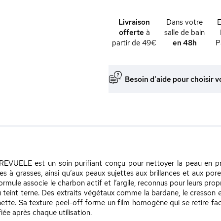
Livraison
Dans votre
offerte
à
salle de bain
partir de 49€
en 48h
P
Besoin d'aide pour choisir v
VUELE est un soin purifiant conçu pour nettoyer la peau en pro
à grasses, ainsi qu’aux peaux sujettes aux brillances et aux pores 
rmule associe le charbon actif et l’argile, reconnus pour leurs prop
 teint terne. Des extraits végétaux comme la bardane, le cresson et
s nette. Sa texture peel-off forme un film homogène qui se retire fa
fiée après chaque utilisation.