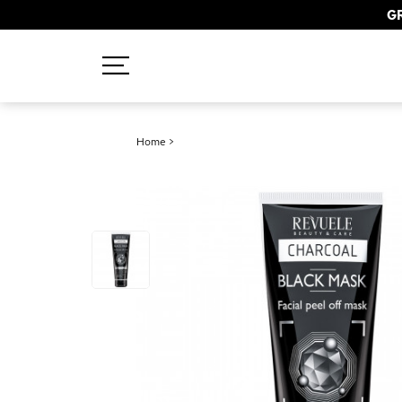
GR
Recherches populaires
Home
>
Mascara
Palette
Solaire
Brumes
Blush
Rouge à Lèvres