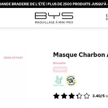
ANDE BRADERIE DE L'ÉTÉ ! PLUS DE 2500 PRODUITS JUSQU'À -
E
F
Masque Charbon A
Revuele
150ml
3.40/5
s