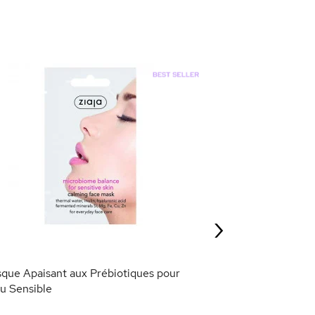
Masque Anti-Poin
Salicylique
9,95 €
›
AJOU
que Apaisant aux Prébiotiques pour
u Sensible