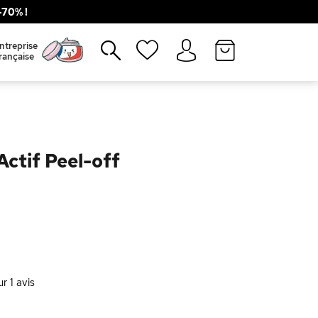
70% !
Fermer
ntreprise
rançaise
ctif Peel-off
ur
1
avis