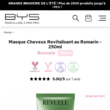
GRANDE BRADERIE DE L'ÉTÉ ! Plus de 2500 produits jusqu'à
-70% !
Fermer
Recherches populaires
Home
>
Mascara
Palette
Masque Cheveux Revitalisant au Romarin -
Solaire
Brumes
250ml
Revuele
250ml
Blush
Rouge à Lèvres
5.00/5
sur
1
avis