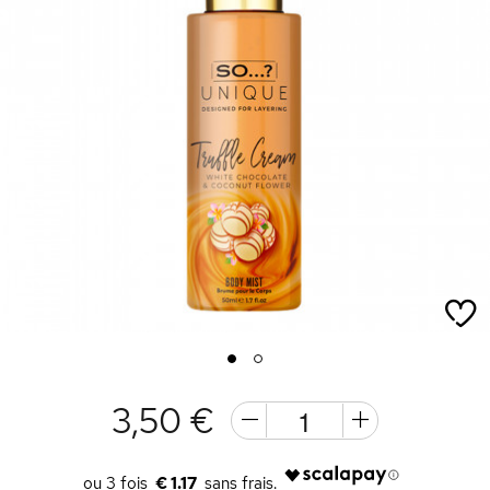
1
2
3,50 €
€ 1.17