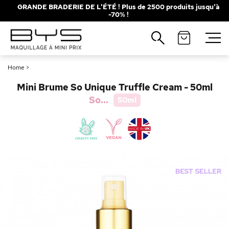
GRANDE BRADERIE DE L'ÉTÉ ! Plus de 2500 produits jusqu'à
-70% !
Fermer
Recherches populaires
Home
>
Mascara
Palette
Mini Brume So Unique Truffle Cream - 50ml
Solaire
Brumes
So...
50ml
Blush
Rouge à Lèvres