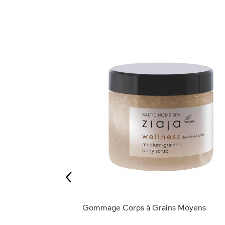
liant Corporel
‹
ANIER
Gommage Corps à Grains Moyens