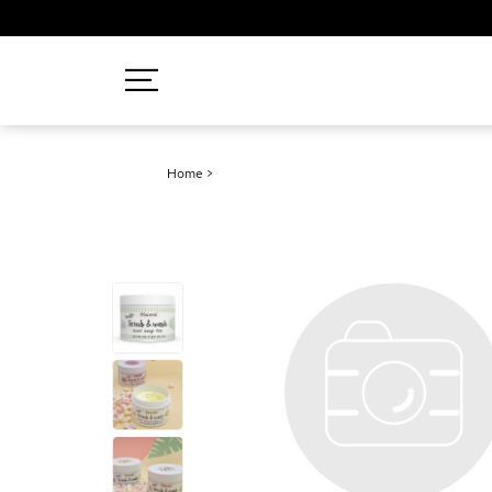
Recherches populaires
Home
>
Mascara
Palette
Solaire
Brumes
Blush
Rouge à Lèvres