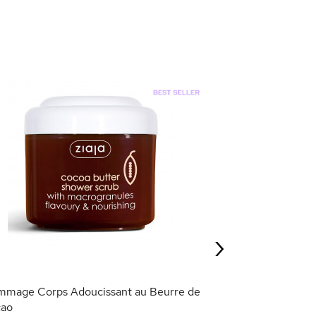
Gommage au Café
6,95 €
›
AJOU
mage Corps Adoucissant au Beurre de
ao