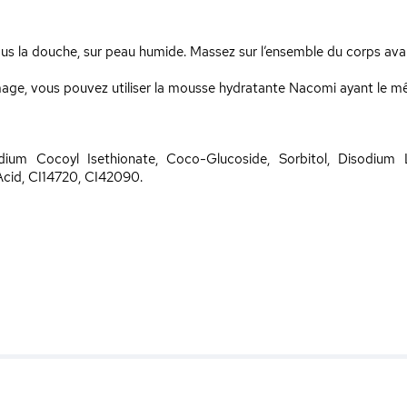
ous la douche, sur peau humide. Massez sur l’ensemble du corps avan
age, vous pouvez utiliser la mousse hydratante Nacomi ayant le m
Sodium Cocoyl Isethionate, Coco-Glucoside, Sorbitol, Disodium 
Acid, CI14720, CI42090.