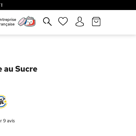
!
Fermer
ntreprise
rançaise
e au Sucre
ur
9
avis