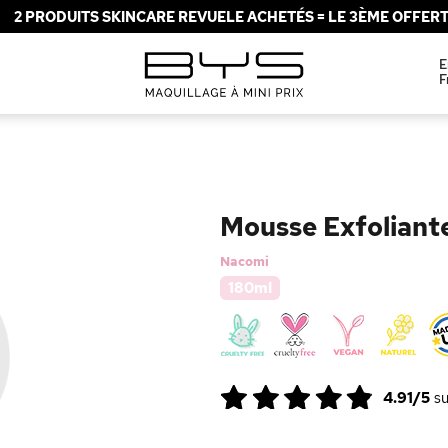
2 PRODUITS SKINCARE REVUELE ACHETÉS = LE 3ÈME OFFERT 
E
F
Mousse Exfoliant
Nacomi
180ml
4.91/5
s