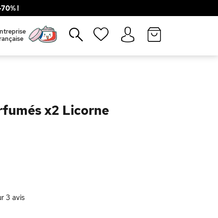
70% !
Fermer
ntreprise
rançaise
rfumés x2 Licorne
ur
3
avis