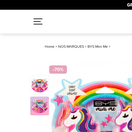
GR
Recherches populaires
Home
>
NOS MARQUES
>
BYS Mini Me
>
Mascara
Palette
-70
%
Solaire
Brumes
Blush
Rouge à Lèvres