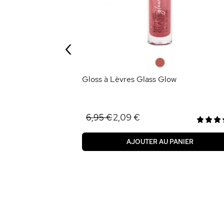
‹
ANIER
0
Gloss à Lèvres Glass Glow
2,09 €
6,95 €
AJOUTER AU PANIER