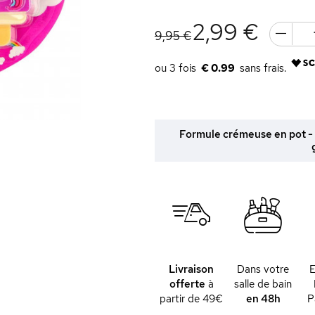
2,99 €
9,95 €
€ 0.99
Formule crémeuse en pot - B
Livraison
Dans votre
offerte
à
salle de bain
partir de 49€
en 48h
P