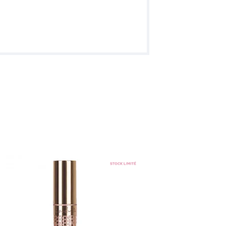
-70
%
0
Gloss Pailleté