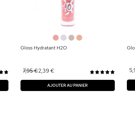
0
0
0
0
Gloss Hydratant H2O
Glo
5,
2,39 €
7,95 €
AJOUTER AU PANIER