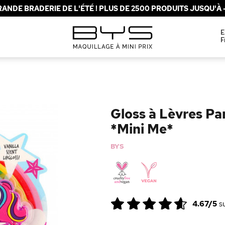
ANDE BRADERIE DE L'ÉTÉ ! PLUS DE 2500 PRODUITS JUSQU'À -
E
F
Gloss à Lèvres Pa
*Mini Me*
BYS
4.67/5
s