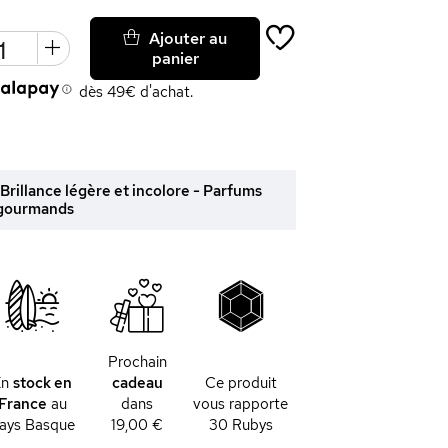
Ajouter au
panier
dès 49€ d'achat.
rillance légère et incolore - Parfums
gourmands
Prochain
En
stock en
cadeau
Ce produit
France
au
dans
vous rapporte
ays Basque
19,00 €
30
Rubys