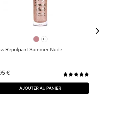
2,09 €
6,95 €
›
AJOU
0
0
ss Repulpant Summer Nude
95 €
AJOUTER AU PANIER