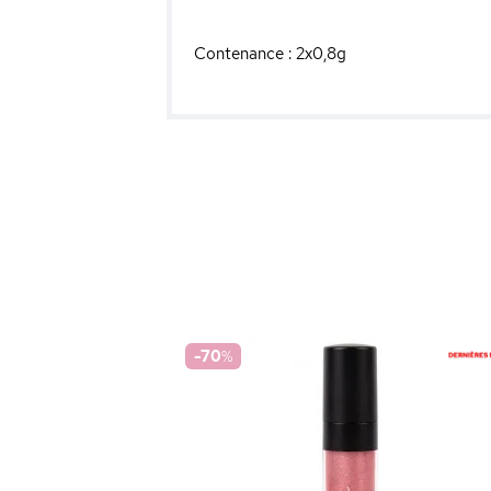
Contenance : 2x0,8g
-70
%
low