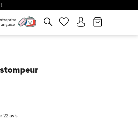
!
Fermer
ntreprise
rançaise
Estompeur
ur
22
avis