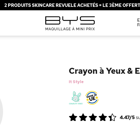
2 PRODUITS SKINCARE REVUELE ACHETÉS = LE 3ÈME OFFERT 
E
F
Crayon à Yeux & 
It Style
4.47/5
s