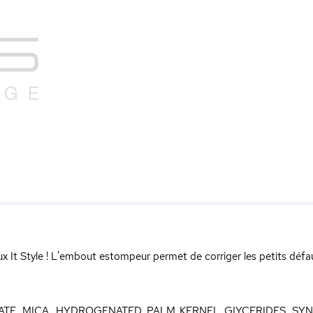
x It Style ! L'embout estompeur permet de corriger les petits défaut
TE, MICA, HYDROGENATED PALM KERNEL GIYCERIDES, SYN