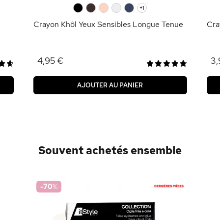
0
0
0
0
0
+1
Crayon Khôl Yeux Sensibles Longue Tenue
Cra
4,95 €
3,
AJOUTER AU PANIER
Souvent achetés ensemble
-70
%