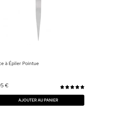
Faux-Cils Long E
2,09 €
6,95 €
AJOU
ce à Épiler Pointue
95 €
AJOUTER AU PANIER