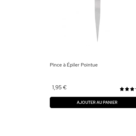
ANIER
Pince à Épiler Pointue
1,95 €
AJOUTER AU PANIER