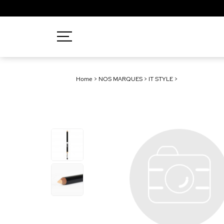
Recherches populaires
Home
>
NOS MARQUES
>
IT STYLE
>
Mascara
Palette
Solaire
Brumes
Blush
Rouge à Lèvres