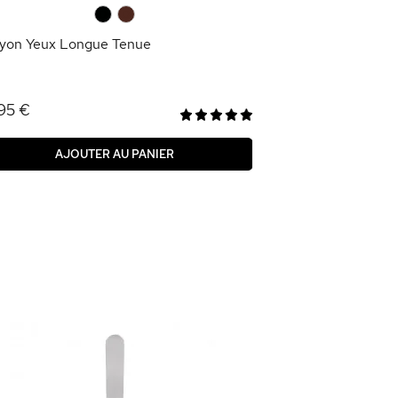
AJOU
0
0
yon Yeux Longue Tenue
95 €
AJOUTER AU PANIER
-70
%