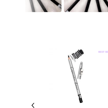
een Liner Gel
‹