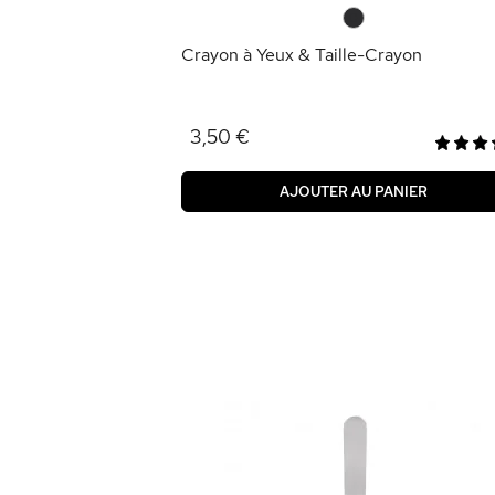
ANIER
0
Crayon à Yeux & Taille-Crayon
3,50 €
AJOUTER AU PANIER