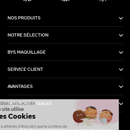
NOS PRODUITS
NOTRE SÉLECTION
BYS MAQUILLAGE
SERVICE CLIENT
AVANTAGES
Continuer sans accepter
MENTIONS LÉGALES
Ce site utilise
des Cookies
On a attendu d'être sûrs que le contenu de