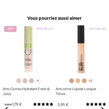
Vous pourriez aussi aimer
-70
%
0
0
0
+1
0
0
0
+2
Anti-Cernes Hydratant Fresh &
Anti cerne Liquide Longue
Juicy
Tenue
1,79 €
5,95 €
5,95 €