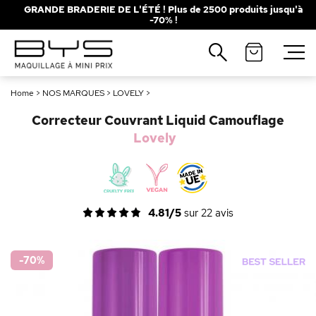
GRANDE BRADERIE DE L'ÉTÉ ! Plus de 2500 produits jusqu'à
-70% !
Fermer
Recherches populaires
Home
>
NOS MARQUES
>
LOVELY
>
Mascara
Palette
Correcteur Couvrant Liquid Camouflage
Solaire
Brumes
Lovely
Blush
Rouge à Lèvres
4.81/5
sur
22
avis
-70
%