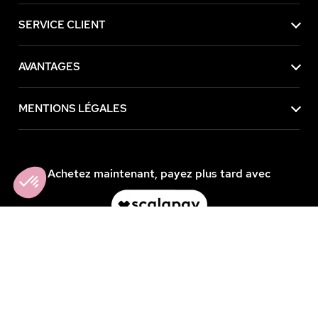
SERVICE CLIENT
AVANTAGES
MENTIONS LÉGALES
Achetez maintenant, payez plus tard avec
Axeptio consent
Plateforme de Gestion du Consentement : Personnalisez vos Option
Notre plateforme vous permet d'adapter et de gérer vos paramètres de