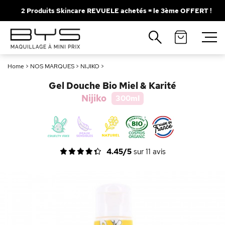
2 Produits Skincare REVUELE achetés = le 3ème OFFERT !
Fermer
Recherches populaires
Home
>
NOS MARQUES
>
NIJIKO
>
Mascara
Palette
Gel Douche Bio Miel & Karité
Solaire
Brumes
Nijiko
300ml
Blush
Rouge à Lèvres
4.45/5
sur
11
avis