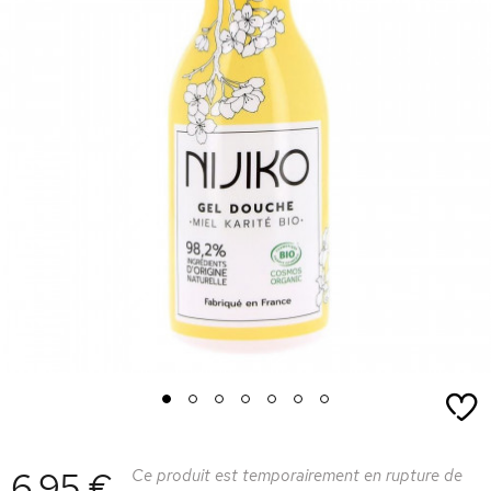
1
2
3
4
5
6
7
6,95 €
Ce produit est temporairement en rupture de