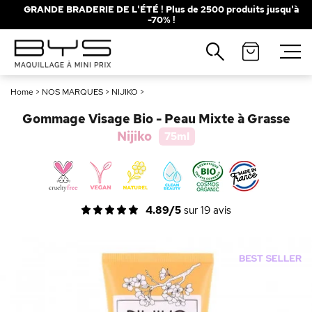
GRANDE BRADERIE DE L'ÉTÉ ! Plus de 2500 produits jusqu'à
-70% !
Fermer
Recherches populaires
Home
>
NOS MARQUES
>
NIJIKO
>
Mascara
Palette
Gommage Visage Bio - Peau Mixte à Grasse
Solaire
Brumes
Nijiko
75ml
Blush
Rouge à Lèvres
4.89/5
sur
19
avis