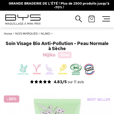
GRANDE BRADERIE DE L'ÉTÉ ! Plus de 2500 produits jusqu'à
-70% !
Fermer
Recherches populaires
Home
>
NOS MARQUES
>
NIJIKO
>
Mascara
Palette
Soin Visage Bio Anti-Pollution - Peau Normale
Solaire
Brumes
à Sèche
Nijiko
50ml
Blush
Rouge à Lèvres
4.83/5
sur
11
avis
-30
%