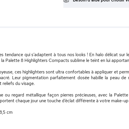
Besoin d'aide pour choisir v
s tendance qui s’adaptent à tous nos looks ! En halo délicat sur l
, la Palette 8 Highlighters Compacts sublime le teint en lui apporta
euse, ces highlighters sont ultra confortables à appliquer et perme
nacré. Leur pigmentation parfaitement dosée habille la peau de r
 reliefs du visage.
ue ou regard métallique façon pierres précieuses, avec la Palett
portent chaque jour une touche d’éclat différente à votre make-up 
 8,5 cm