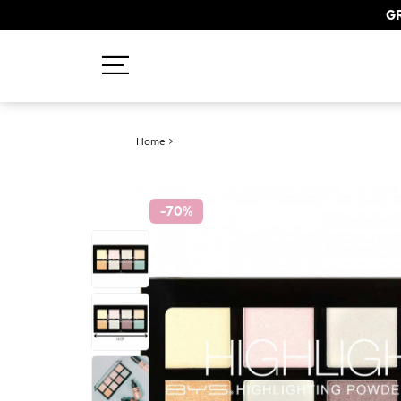
GR
Recherches populaires
Home
>
Mascara
Palette
-70
%
Solaire
Brumes
Blush
Rouge à Lèvres