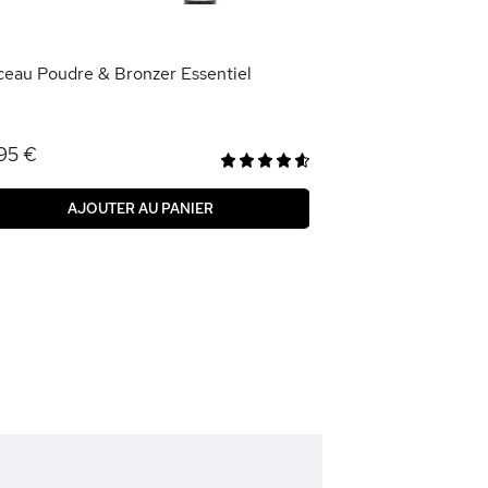
AJOU
ceau Poudre & Bronzer Essentiel
95 €
AJOUTER AU PANIER