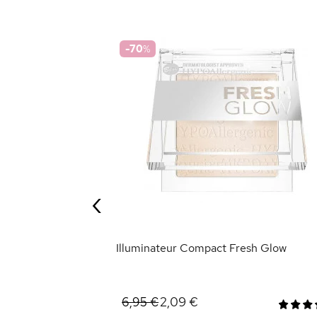
-70
%
au Claire
‹
ANIER
Illuminateur Compact Fresh Glow
2,09 €
6,95 €