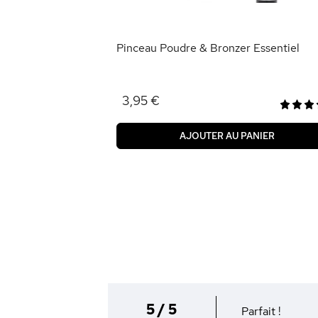
ANIER
Pinceau Poudre & Bronzer Essentiel
3,95 €
AJOUTER AU PANIER
5 / 5
Parfait !