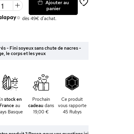
Ajouter au
panier
dès 49€ d'achat.
és - Fini soyeux sans chute de nacres -
ge, le corps et les yeux
En
stock en
Prochain
Ce produit
France
au
cadeau
dans
vous rapporte
ays Basque
19,00 €
45
Rubys