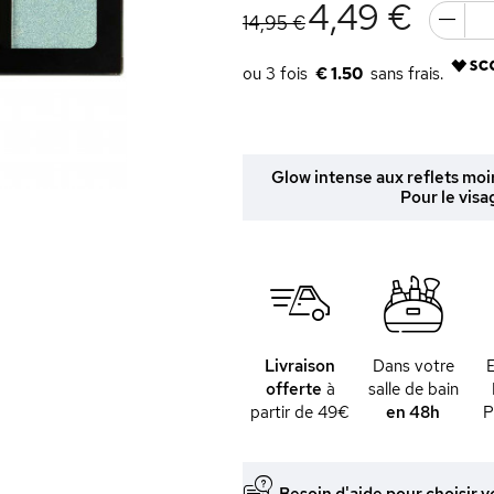
4,49 €
14,95 €
€ 1.50
Glow intense aux reflets moir
Pour le visa
Livraison
Dans votre
offerte
à
salle de bain
partir de 49€
en 48h
P