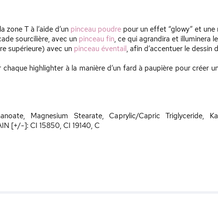
a zone T à l’aide d’un
pinceau poudre
pour un effet “glowy” et une m
rcade sourcilière, avec un
pinceau fin
, ce qui agrandira et illuminera l
èvre supérieure) avec un
pinceau éventail
, afin d’accentuer le dessin
 chaque highlighter à la manière d’un fard à paupière pour créer un
noate, Magnesium Stearate, Caprylic/Capric Triglyceride, Kao
N [+/-]: CI 15850, CI 19140, C