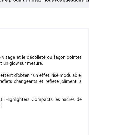
otre produit ? Posez-nous vos questions ici
e visage et le décolleté ou façon pointes
nt un glow sur mesure.
ttent d’obtenir un effet irisé modulable,
eflets changeants et reflète joliment la
e 8 Highlighters Compacts les nacres de
!