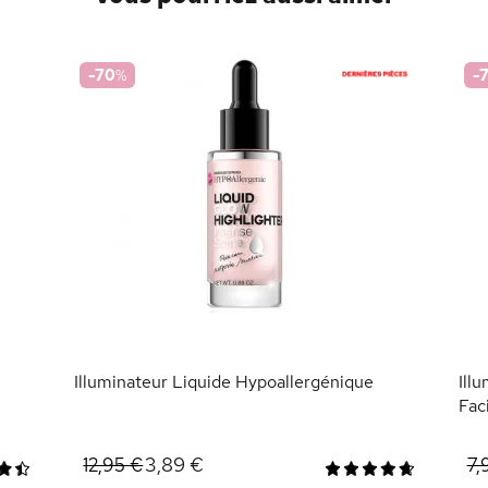
-70
%
-
Illuminateur Liquide Hypoallergénique
Ill
Fac
3,89 €
12,95 €
7,