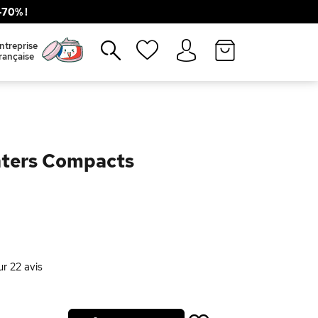
70% !
Fermer
ntreprise
rançaise
ghters Compacts
ur
22
avis