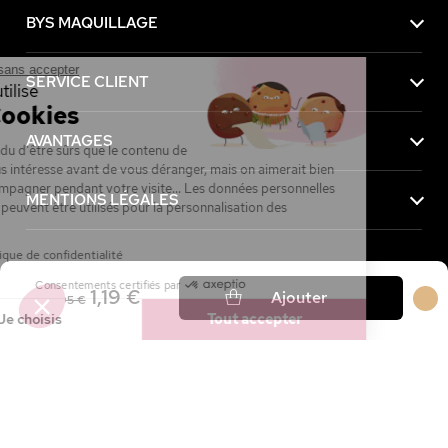
BYS MAQUILLAGE
Continuer sans accepter
SERVICE CLIENT
Ce site utilise
des Cookies
AVANTAGES
On a attendu d'être sûrs que le contenu de
ce site vous intéresse avant de vous déranger, mais on aimerait bien
vous accompagner pendant votre visite... Les données personnelles
MENTIONS LÉGALES
et cookies peuvent être utilisés pour la personnalisation des
annonces.
Lire la politique de confidentialité
Consentements certifiés par
Achetez maintenant, payez plus tard avec
1,19 €
Ajouter
3,95 €
Je choisis
Tout accepter
Axeptio consent
Plateforme de Gestion du Consentement : Personnalisez vos Option
Notre plateforme vous permet d'adapter et de gérer vos paramètres de