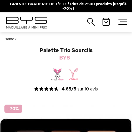
GRANDE BRADERIE DE L'ÉTÉ ! Plus de 2500 produits jusqu'à
-70% !
Fermer
Recherches populaires
Home
>
Mascara
Palette
Palette Trio Sourcils
Solaire
Brumes
BYS
Blush
Rouge à Lèvres
4.65/5
sur
10
avis
-70
%