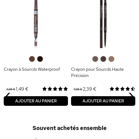
0
0
0
0
0
Crayon à Sourcils Waterproof
Crayon pour Sourcils Haute
Précision
‹
›
1,49 €
2,39 €
4,95 €
7,95 €
AJOUTER AU PANIER
AJOUTER AU PANIER
Souvent achetés ensemble