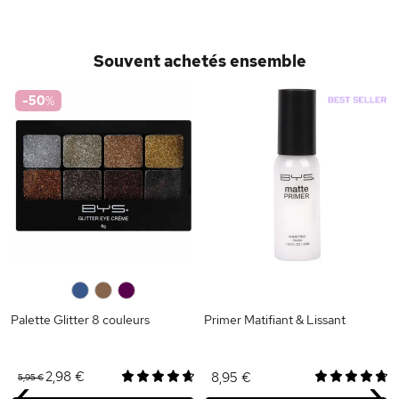
Souvent achetés ensemble
-50
%
0
0
0
Palette Glitter 8 couleurs
Primer Matifiant & Lissant
‹
›
2,98 €
8,95 €
5,95 €