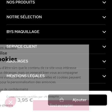
NOS PRODUITS
NOTRE SÉLECTION
BYS MAQUILLAGE
SERVICE CLIENT
Continuer sans accepter
Ce site utilise
des Cookies
AVANTAGES
On a attendu d'être sûrs que le contenu de ce site vous intéresse
avant de vous déranger, mais on aimerait bien vous accompagner
MENTIONS LÉGALES
pendant votre visite... Les données personnelles et cookies peuvent
être utilisés pour la personnalisation des annonces.
Lire la politique de confidentialité
Consentements certifiés par
Achetez maintenant, payez plus tard avec
3,95 €
Ajouter
Je choisis
Tout accepter