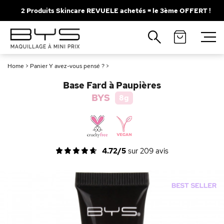
2 Produits Skincare REVUELE achetés = le 3ème OFFERT !
Fermer
Recherches populaires
Home
>
Panier Y avez-vous pensé ?
>
Mascara
Palette
Base Fard à Paupières
Solaire
Brumes
BYS
8g
Blush
Rouge à Lèvres
4.72/5
sur
209
avis