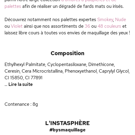
palettes
afin de réaliser un dégradé de fards mats ou irisés.
Découvrez notamment nos palettes expertes
Smokey
,
Nude
ou
Violet
ainsi que nos assortiments de
36
ou
48 couleurs
et
laissez libre cours à toutes vos envies de maquillage des yeux !
Composition
Ethylhexyl Palmitate, Cyclopentasiloxane, Dimethicone,
Ceresin, Cera Microcristallina, Phenoxyethanol, Caprylyl Glycol,
CI 15850, CI 77891
...
Lire la suite
Contenance : 8g
L'INSTASPHÈRE
#bysmaquillage