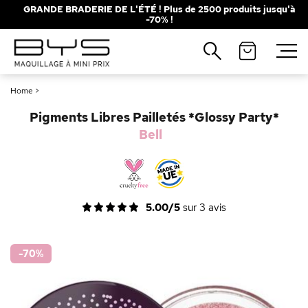
GRANDE BRADERIE DE L'ÉTÉ ! Plus de 2500 produits jusqu'à
-70% !
Fermer
Recherches populaires
Home
>
Mascara
Palette
Pigments Libres Pailletés *Glossy Party*
Solaire
Brumes
Bell
Blush
Rouge à Lèvres
5.00/5
sur
3
avis
-70
%