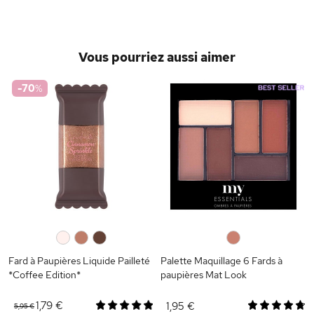
Vous pourriez aussi aimer
-70
%
0
0
0
0
Fard à Paupières Liquide Pailleté
Palette Maquillage 6 Fards à
*Coffee Edition*
paupières Mat Look
1,79 €
1,95 €
5,95 €