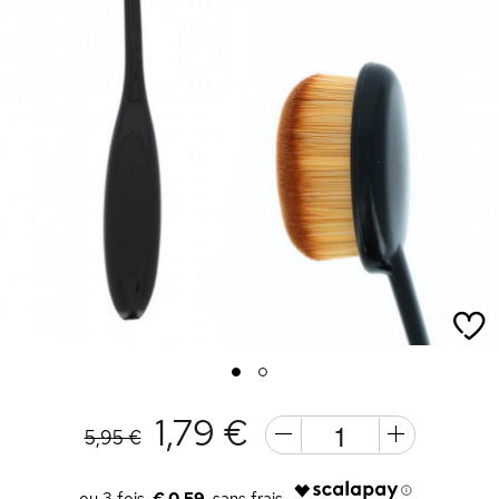
1
2
1,79 €
5,95 €