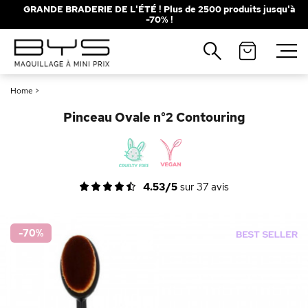
GRANDE BRADERIE DE L'ÉTÉ ! Plus de 2500 produits jusqu'à
-70% !
Fermer
Recherches populaires
Home
>
Mascara
Palette
Pinceau Ovale n°2 Contouring
Solaire
Brumes
Blush
Rouge à Lèvres
4.53/5
sur
37
avis
-70
%