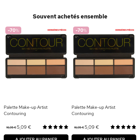
Souvent achetés ensemble
-70
%
-70
%
Palette Make-up Artist
Palette Make-up Artist
Contouring
Contouring
5,09 €
5,09 €
16,95 €
16,95 €
AJOUTER AU PANIER
AJOUTER AU PANIER