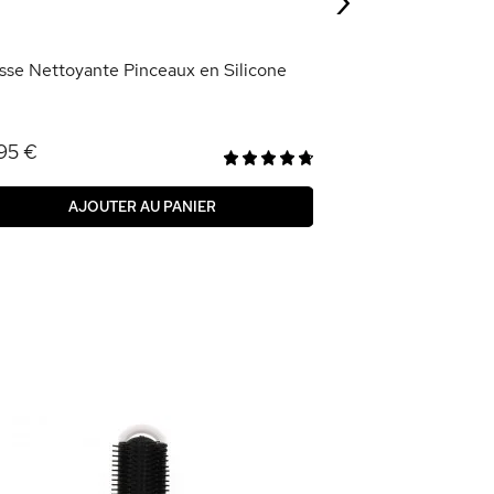
AJOU
sse Nettoyante Pinceaux en Silicone
95 €
AJOUTER AU PANIER