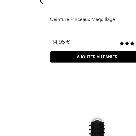
ANIER
Ceinture Pinceaux Maquillage
14,95 €
AJOUTER AU PANIER