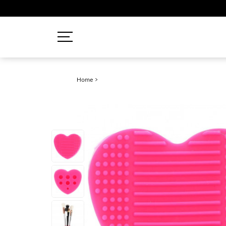
Recherches populaires
Home
>
Mascara
Palette
Solaire
Brumes
Blush
Rouge à Lèvres