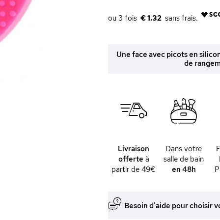
€ 1.32
Une face avec picots en silico
de rangem
Livraison
Dans votre
offerte
à
salle de bain
partir de 49€
en 48h
P
Besoin d'aide pour choisir v