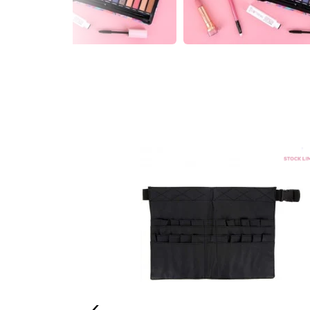
nceaux x12
‹