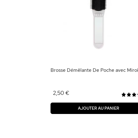
e
ANIER
Brosse Démêlante De Poche avec Miroi
2,50 €
AJOUTER AU PANIER