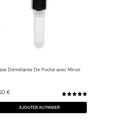
Miroir de Poche
1,95 €
AJOU
sse Démêlante De Poche avec Miroir
50 €
AJOUTER AU PANIER