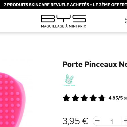
2 PRODUITS SKINCARE REVUELE ACHETÉS = LE 3ÈME OFFERT 
E
F
Porte Pinceaux N
4.85/5
s
3,95 €