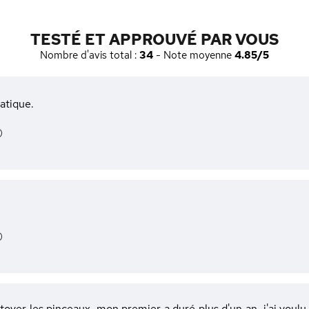
TESTÉ ET APPROUVÉ PAR VOUS
Nombre d'avis total :
34
- Note moyenne
4.85/5
ratique.
)
)
toyer les pinceaux, mon premier a duré plus d'un an, j'ai voul