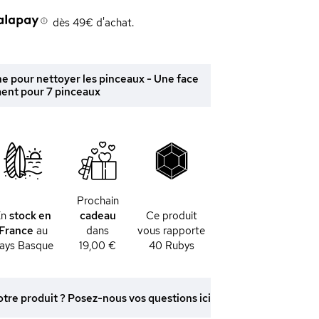
dès 49€ d'achat.
ne pour nettoyer les pinceaux - Une face
ent pour 7 pinceaux
Prochain
En
stock en
cadeau
Ce produit
France
au
dans
vous rapporte
ays Basque
19,00 €
40
Rubys
otre produit ? Posez-nous vos questions ici