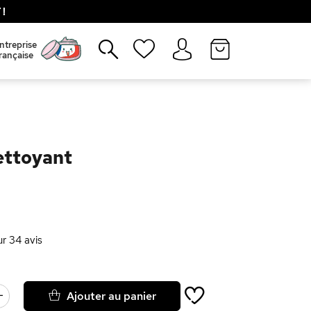
!
Fermer
ntreprise
rançaise
ettoyant
ur
34
avis
Ajouter au panier