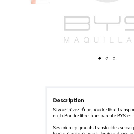
1
2
3
Description
Si vous rêvez d'une poudre libre transparen
nu, la Poudre libre Transparente BYS est l
Ses micro-pigments translucides se calqu
légèreté qui préserve la lumière du visag