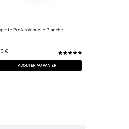
1,95 €
AJOU
pette Professionnelle Blanche
95 €
AJOUTER AU PANIER