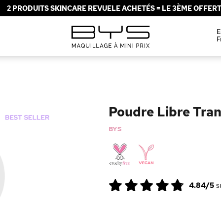
2 PRODUITS SKINCARE REVUELE ACHETÉS = LE 3ÈME OFFERT 
E
F
Poudre Libre Tra
BYS
4.84/5
s