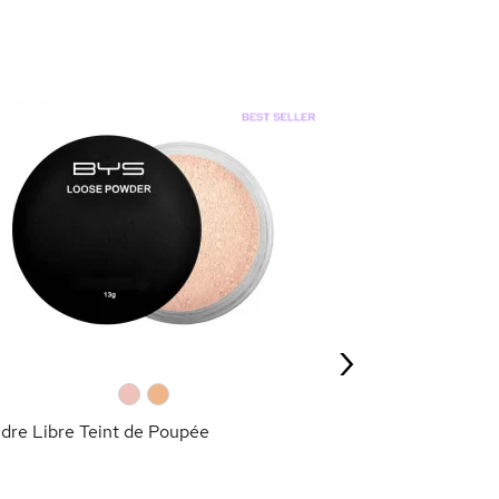
-70
%
Poudre Compact
3,29 €
10,95 €
›
AJOU
0
0
dre Libre Teint de Poupée