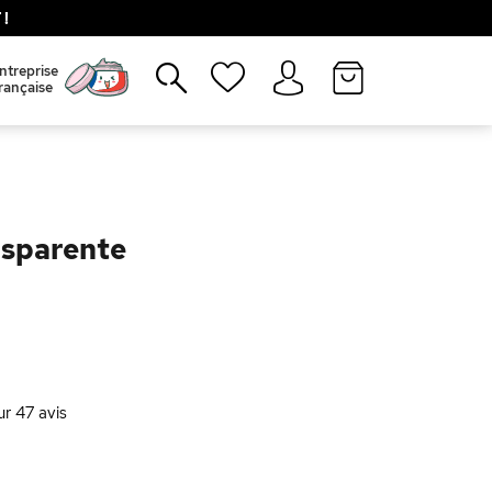
!
Fermer
ntreprise
rançaise
nsparente
ur
47
avis