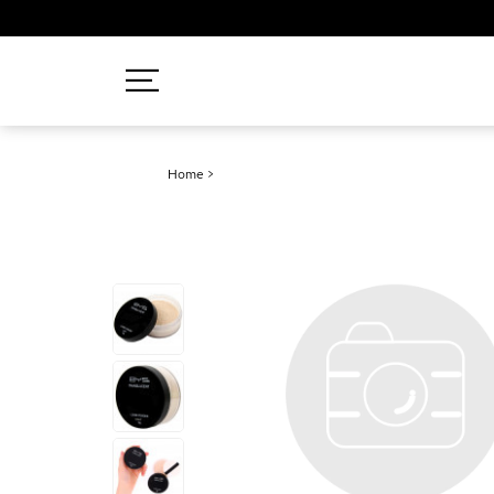
Recherches populaires
Home
>
Mascara
Palette
Solaire
Brumes
Blush
Rouge à Lèvres