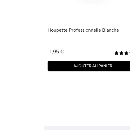
ANIER
Houpette Professionnelle Blanche
1,95 €
AJOUTER AU PANIER