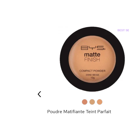
Peach Edition*
‹
ANIER
0
0
0
Poudre Matifiante Teint Parfait