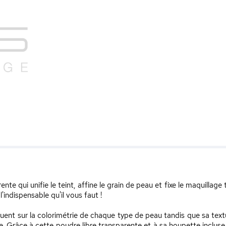
te qui unifie le teint, affine le grain de peau et fixe le maquillage t
'indispensable qu'il vous faut !
ent sur la colorimétrie de chaque type de peau tandis que sa textur
e. Grâce à cette poudre libre transparente et à sa houpette incluse, b